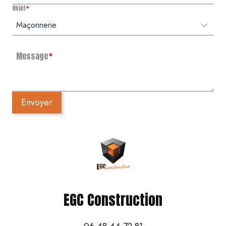
Objet
*
Message
*
Envoyer
EGC Construction
06 48 44 72 81