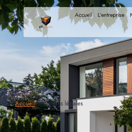
Aller
au
Accueil
L’entreprise
contenu
Accueil
/
Mentions légales