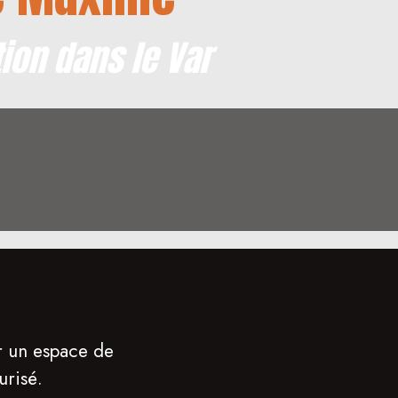
ion dans le Var
r un espace de
urisé.