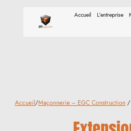
Aller
au
Accueil
L’entreprise
contenu
Accueil
/
Maçonnerie – EGC Construction
/
Extensio