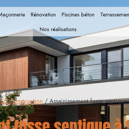
Maçonnerie
Rénovation
Piscines béton
Terrassemen
Nos réalisations
EGC Construction
/
Assainissement fosse septique
t fosse septique à