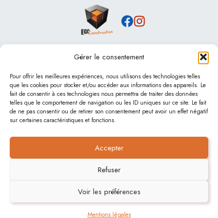
Gérer le consentement
Nos services
Maçonnerie
Pour offrir les meilleures expériences, nous utilisons des technologies telles
que les cookies pour stocker et/ou accéder aux informations des appareils. Le
Rénovation
fait de consentir à ces technologies nous permettra de traiter des données
Piscines béton
telles que le comportement de navigation ou les ID uniques sur ce site. Le fait
Terrassement & assainissement
de ne pas consentir ou de retirer son consentement peut avoir un effet négatif
sur certaines caractéristiques et fonctions.
Contact
Accepter
Contact
Actualités
Refuser
Mentions légales
Plan de site
Voir les préférences
Mentions légales