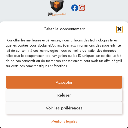
Gérer le consentement
Nos services
Maçonnerie
Pour offrir les meilleures expériences, nous utilisons des technologies telles
que les cookies pour stocker et/ou accéder aux informations des appareils. Le
Rénovation
fait de consentir à ces technologies nous permettra de traiter des données
Piscines béton
telles que le comportement de navigation ou les ID uniques sur ce site. Le fait
Terrassement & assainissement
de ne pas consentir ou de retirer son consentement peut avoir un effet négatif
sur certaines caractéristiques et fonctions.
Contact
Accepter
Contact
Actualités
Refuser
Mentions légales
Plan de site
Voir les préférences
Mentions légales
© 2026 EGC Construction - Réalisation
Tech'IT Creation